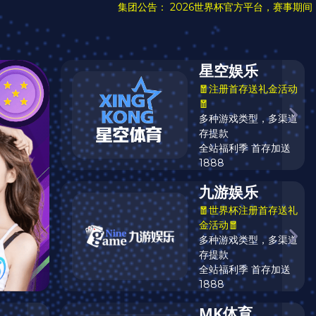
立即注册
数据洞察
全维度数据支持，辅助理解赛事走势。