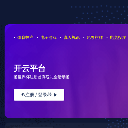
极速比分
赛事进程秒速刷新，第一时间获取比分动态。