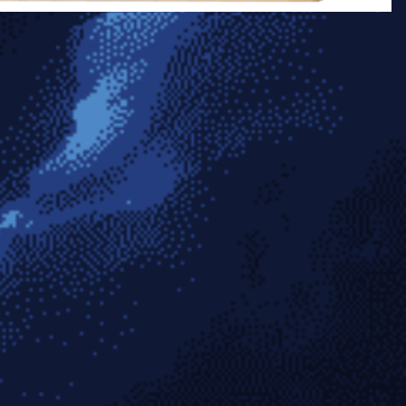
上观看体验。
全方位安全
从数据传输到账户操作，全面覆盖端到端加密与身
份验证。