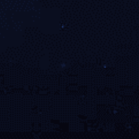
新奖
台在智能内容推荐与赛事
合方面的创新成果。