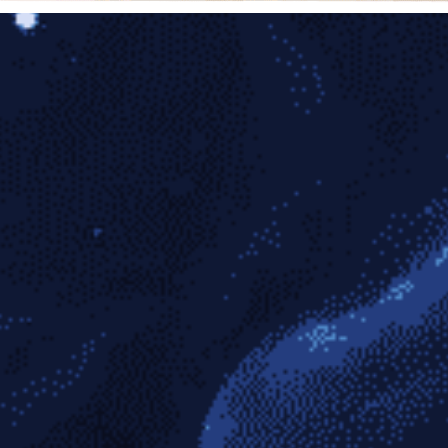
事不中断。
育官网 功能扩展做准备。
乐鱼体育 App · 为热爱而生
官网赛事数据、社区互动与隐私防护于一体，打造便捷轻量的掌
高度可定制
支持自定义通知、主题界面及关注赛事，打造专属
使用偏好。