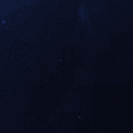
数据加密保护
应用采用 SSL 协议加密技术，全程保护账户登录与
用户数据，打造安全可靠的赛事平台。