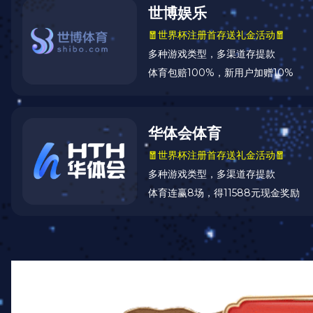
乐鱼体育以严谨的数据加密
银行级加密